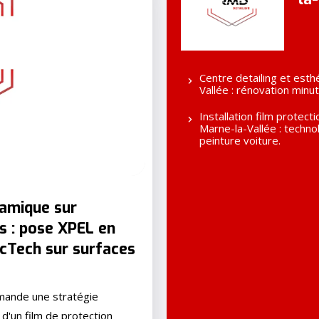
Centre detailing et esth
Vallée : rénovation minu
Installation film protec
Marne-la-Vallée : techn
peinture voiture.
ramique sur
rs : pose XPEL en
icTech sur surfaces
emande une stratégie
 d'un film de protection