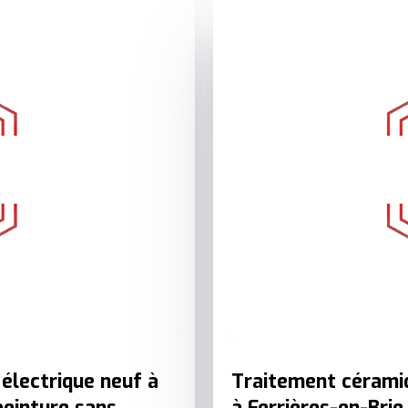
électrique neuf à
Traitement céramiq
peinture sans
à Ferrières-en-Brie