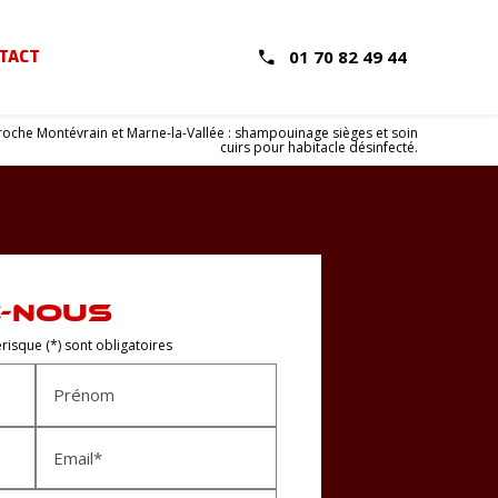
TACT
01 70 82 49 44
 proche Montévrain et Marne-la-Vallée : shampouinage sièges et soin
cuirs pour habitacle désinfecté.
-NOUS
isque (*) sont obligatoires
Prénom
Email*