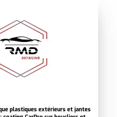
ue plastiques extérieurs et jantes
 : coating CarPro sur boucliers et