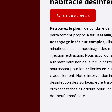
habitacle désinfe
01 70 82 49 44
Retrouvez le plaisir de conduire dan
parfaitement propre.
RMD Detailin
nettoyage intérieur complet
, all
minutieuse au shampouinage des mo
injection-extraction. Nous accordons
aux matériaux nobles, avec un netto
nourrissant pour les
selleries en cu
craquellement. Notre intervention in
désinfection des surfaces et le trai
éliminant taches et odeurs pour une
de "neuf" immédiate.